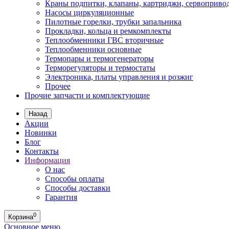
Краны подпитки, клапаны, картриджи, сервоприво
Насосы циркуляционные
Пилотные горелки, трубки запальника
Прокладки, кольца и ремкомплекты
Теплообменники ГВС вторичные
Теплообменники основные
Термопары и термогенераторы
Терморегуляторы и термостаты
Электроника, платы управления и розжиг
Прочее
Прочие запчасти и комплектующие
Назад
Акции
Новинки
Блог
Контакты
Информация
О нас
Способы оплаты
Способы доставки
Гарантия
0
Корзина
Основное меню