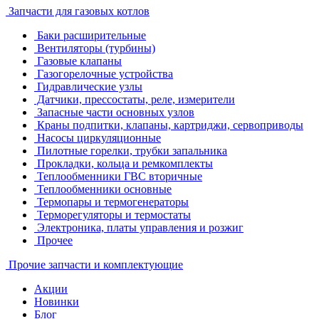
Запчасти для газовых котлов
Баки расширительные
Вентиляторы (турбины)
Газовые клапаны
Газогорелочные устройства
Гидравлические узлы
Датчики, прессостаты, реле, измерители
Запасные части основных узлов
Краны подпитки, клапаны, картриджи, сервоприводы
Насосы циркуляционные
Пилотные горелки, трубки запальника
Прокладки, кольца и ремкомплекты
Теплообменники ГВС вторичные
Теплообменники основные
Термопары и термогенераторы
Терморегуляторы и термостаты
Электроника, платы управления и розжиг
Прочее
Прочие запчасти и комплектующие
Акции
Новинки
Блог