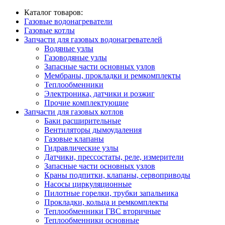
Каталог товаров:
Газовые водонагреватели
Газовые котлы
Запчасти для газовых водонагревателей
Водяные узлы
Газоводяные узлы
Запасные части основных узлов
Мембраны, прокладки и ремкомплекты
Теплообменники
Электроника, датчики и розжиг
Прочие комплектующие
Запчасти для газовых котлов
Баки расширительные
Вентиляторы дымоудаления
Газовые клапаны
Гидравлические узлы
Датчики, прессостаты, реле, измерители
Запасные части основных узлов
Краны подпитки, клапаны, сервоприводы
Насосы циркуляционные
Пилотные горелки, трубки запальника
Прокладки, кольца и ремкомплекты
Теплообменники ГВС вторичные
Теплообменники основные