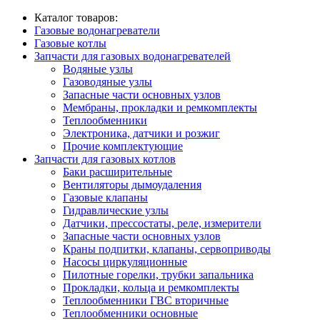
Каталог товаров:
Газовые водонагреватели
Газовые котлы
Запчасти для газовых водонагревателей
Водяные узлы
Газоводяные узлы
Запасные части основных узлов
Мембраны, прокладки и ремкомплекты
Теплообменники
Электроника, датчики и розжиг
Прочие комплектующие
Запчасти для газовых котлов
Баки расширительные
Вентиляторы дымоудаления
Газовые клапаны
Гидравлические узлы
Датчики, прессостаты, реле, измерители
Запасные части основных узлов
Краны подпитки, клапаны, сервоприводы
Насосы циркуляционные
Пилотные горелки, трубки запальника
Прокладки, кольца и ремкомплекты
Теплообменники ГВС вторичные
Теплообменники основные