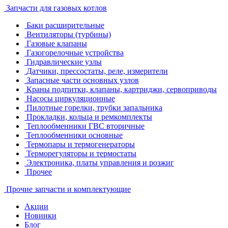
Запчасти для газовых котлов
Баки расширительные
Вентиляторы (турбины)
Газовые клапаны
Газогорелочные устройства
Гидравлические узлы
Датчики, прессостаты, реле, измерители
Запасные части основных узлов
Краны подпитки, клапаны, картриджи, сервоприводы
Насосы циркуляционные
Пилотные горелки, трубки запальника
Прокладки, кольца и ремкомплекты
Теплообменники ГВС вторичные
Теплообменники основные
Термопары и термогенераторы
Терморегуляторы и термостаты
Электроника, платы управления и розжиг
Прочее
Прочие запчасти и комплектующие
Акции
Новинки
Блог