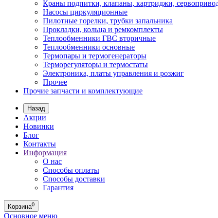
Краны подпитки, клапаны, картриджи, сервоприво
Насосы циркуляционные
Пилотные горелки, трубки запальника
Прокладки, кольца и ремкомплекты
Теплообменники ГВС вторичные
Теплообменники основные
Термопары и термогенераторы
Терморегуляторы и термостаты
Электроника, платы управления и розжиг
Прочее
Прочие запчасти и комплектующие
Назад
Акции
Новинки
Блог
Контакты
Информация
О нас
Способы оплаты
Способы доставки
Гарантия
0
Корзина
Основное меню