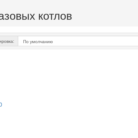
азовых котлов
ировка:
0