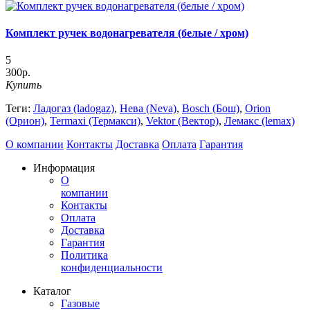
Комплект ручек водонагревателя (белые / хром)
5
300р.
Купить
Теги:
Ладогаз (ladogaz)
,
Нева (Neva)
,
Bosch (Бош)
,
Orion
(Орион)
,
Termaxi (Термакси)
,
Vektor (Вектор)
,
Лемакс (lemax)
О компании
Контакты
Доставка
Оплата
Гарантия
Информация
О
компании
Контакты
Оплата
Доставка
Гарантия
Политика
конфиденциальности
Каталог
Газовые