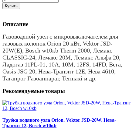
Купить
Описание
Газоводяной узел
с микровыключателем для
газовых колонок Orion 20 кВт, Vektor JSD-
20W(E), Bosch w10кb Therm 2000
,
Лемакс
CLASSIC-24, Лемакс 20М, Лемакс Альфа 20,
Ладогаз 11PL-01, 10А, 10М, 12FS,
14FD, Вега,
Оаsis JSG 20,
Нева-Транзит 12Е, Нева 4610,
Таганрог Газоаппарат, Termaxi и др.
Рекомендуемые товары
Трубка водяного узла Orion, Vektor JSD-20W, Нева-
Транзит 12, Bosch w10кb