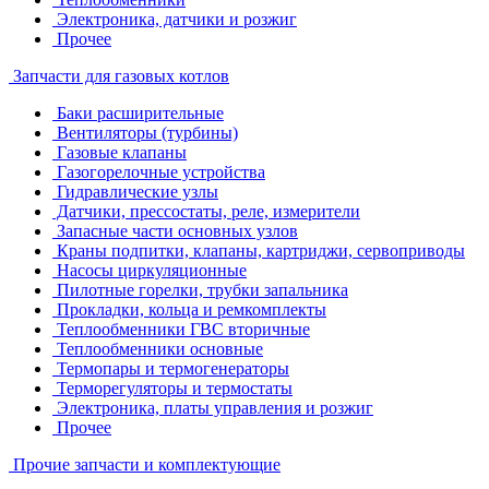
Электроника, датчики и розжиг
Прочее
Запчасти для газовых котлов
Баки расширительные
Вентиляторы (турбины)
Газовые клапаны
Газогорелочные устройства
Гидравлические узлы
Датчики, прессостаты, реле, измерители
Запасные части основных узлов
Краны подпитки, клапаны, картриджи, сервоприводы
Насосы циркуляционные
Пилотные горелки, трубки запальника
Прокладки, кольца и ремкомплекты
Теплообменники ГВС вторичные
Теплообменники основные
Термопары и термогенераторы
Терморегуляторы и термостаты
Электроника, платы управления и розжиг
Прочее
Прочие запчасти и комплектующие