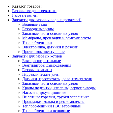
Каталог товаров:
Газовые водонагреватели
Газовые котлы
Запчасти для газовых водонагревателей
Водяные узлы
Газоводяные узлы
Запасные части основных узлов
Мембраны, прокладки и ремкомплекты
Теплообменники
Электроника, датчики и розжиг
Прочие комплектующие
Запчасти для газовых котлов
Баки расширительные
Вентиляторы дымоудаления
Газовые клапаны
Гидравлические узлы
Датчики, прессостаты, реле, измерители
Запасные части основных узлов
Краны подпитки, клапаны, сервоприводы
Насосы циркуляционные
Пилотные горелки, трубки запальника
Прокладки, кольца и ремкомплекты
Теплообменники ГВС вторичные
Теплообменники основные