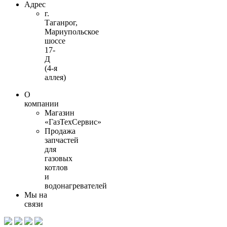
Адрес
г.
Таганрог,
Мариупольское
шоссе
17-
Д
(4-я
аллея)
О
компании
Магазин
«ГазТехСервис»
Продажа
запчастей
для
газовых
котлов
и
водонагревателей
Мы на
связи