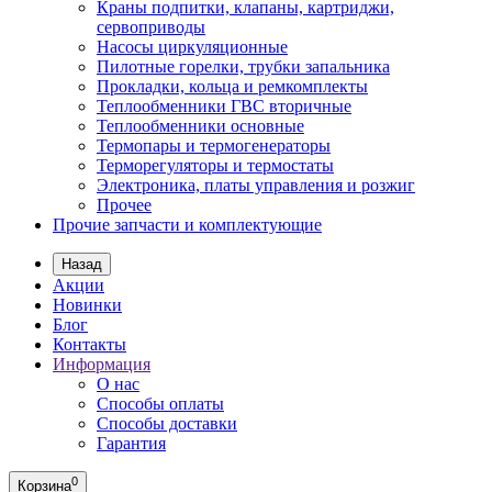
Краны подпитки, клапаны, картриджи,
сервоприводы
Насосы циркуляционные
Пилотные горелки, трубки запальника
Прокладки, кольца и ремкомплекты
Теплообменники ГВС вторичные
Теплообменники основные
Термопары и термогенераторы
Терморегуляторы и термостаты
Электроника, платы управления и розжиг
Прочее
Прочие запчасти и комплектующие
Назад
Акции
Новинки
Блог
Контакты
Информация
О нас
Способы оплаты
Способы доставки
Гарантия
0
Корзина