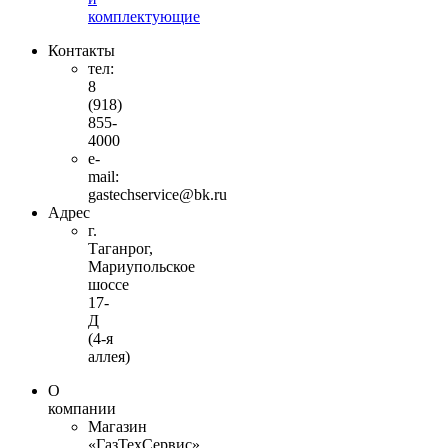
комплектующие
Контакты
тел:
8
(918)
855-
4000
e-
mail:
gastechservice@bk.ru
Адрес
г.
Таганрог,
Мариупольское
шоссе
17-
Д
(4-я
аллея)
О
компании
Магазин
«ГазТехСервис»