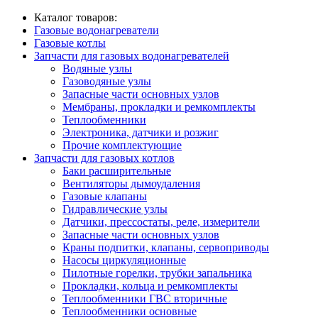
Каталог товаров:
Газовые водонагреватели
Газовые котлы
Запчасти для газовых водонагревателей
Водяные узлы
Газоводяные узлы
Запасные части основных узлов
Мембраны, прокладки и ремкомплекты
Теплообменники
Электроника, датчики и розжиг
Прочие комплектующие
Запчасти для газовых котлов
Баки расширительные
Вентиляторы дымоудаления
Газовые клапаны
Гидравлические узлы
Датчики, прессостаты, реле, измерители
Запасные части основных узлов
Краны подпитки, клапаны, сервоприводы
Насосы циркуляционные
Пилотные горелки, трубки запальника
Прокладки, кольца и ремкомплекты
Теплообменники ГВС вторичные
Теплообменники основные