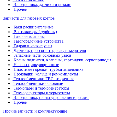
Электроника, датчики и розжиг
Прочее
Запчасти для газовых котлов
Баки расширительные
Вентиляторы (турбины)
Газовые клапаны
Газогорелочные устройства
Гидравлические узлы
Датчики, прессостаты, реле, измерители
Запасные части основных узлов
Краны подпитки, клапаны, картриджи, сервоприводы
Насосы циркуляционные
Пилотные горелки, трубки запальника
Прокладки, кольца и ремкомплекты
Теплообменники ГВС вторичные
Теплообменники основные
Термопары и термогенераторы
Терморегуляторы и термостаты
Электроника, платы управления и розжиг
Прочее
Прочие запчасти и комплектующие