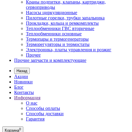
Краны подпитки, клапаны, картриджи,
сервоприводы
Насосы циркуляционные
Пилотные горелки, трубки запальника
Прокладки, кольца и ремкомплекты
Теплообменники ГВС вторичные
Теплообменники основные
Термопары и термогенераторы
Терморегуляторы и термостаты
Электроника, платы управления и розжиг
Прочее
Прочие запчасти и комплектующие
Назад
Акции
Новинки
Блог
Контакты
Информация
О нас
Способы оплаты
Способы доставки
Гарантия
0
Корзина